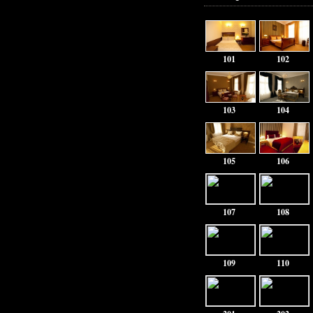
101
102
103
104
105
106
107
108
109
110