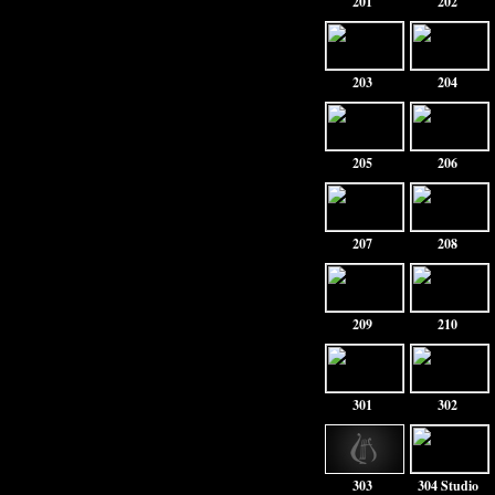
201
202
203
204
205
206
207
208
209
210
301
302
303
304 Studio